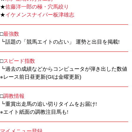
★
佐藤洋一郎の極・穴馬絞り
★
イケメンスナイパー板津雄志
□
最強数
┗話題の「競馬エイトの占い」 運勢と出目を掲載!
□
スピード指数
┗過去の成績などからコンピュータが弾き出した数値
※レース前日昼更新(GIは金曜更新)
□
調教情報
┗重賞出走馬の追い切りタイムをお届け!
※エイト紙面の調教注目馬も!
マイメニュー登録