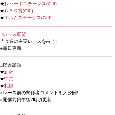
★
レパードステークス(GIII)
★
ＣＢＣ賞(GIII)
★
エルムステークス(GIII)
□
レース展望
┗今週の主要レースを占う!
※毎日更新
□
厩舎談話
★
新潟
★
中京
★
札幌
※レース前の関係者コメントを大公開!
※開催前日午後7時頃更新