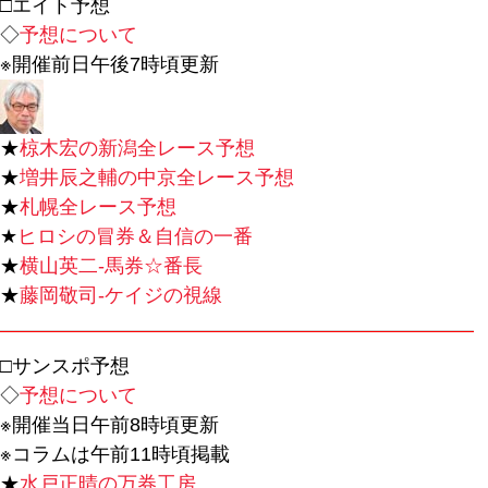
□
エイト予想
◇
予想について
※開催前日午後7時頃更新
★
椋木宏の新潟全レース予想
★
増井辰之輔の中京全レース予想
★
札幌全レース予想
★
ヒロシの冒券＆自信の一番
★
横山英二-馬券☆番長
★
藤岡敬司-ケイジの視線
□
サンスポ予想
◇
予想について
※開催当日午前8時頃更新
※コラムは午前11時頃掲載
★
水戸正晴の万券工房